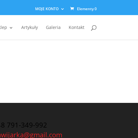
MOJE KONTO
Elementy 0
klep
Artykuły
Galeria
Kontakt
48 791-349-992
awijarka@gmail.com