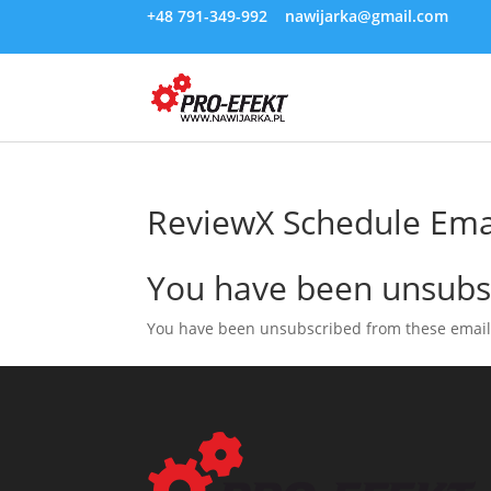
+48 791-349-992
nawijarka@gmail.com
ReviewX Schedule Ema
You have been unsubs
You have been unsubscribed from these emails