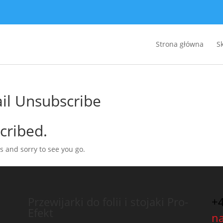
Strona główna
S
il Unsubscribe
cribed.
 and sorry to see you go.
Przewijarki do folii i stojaki Pro-
+
Efekt
n