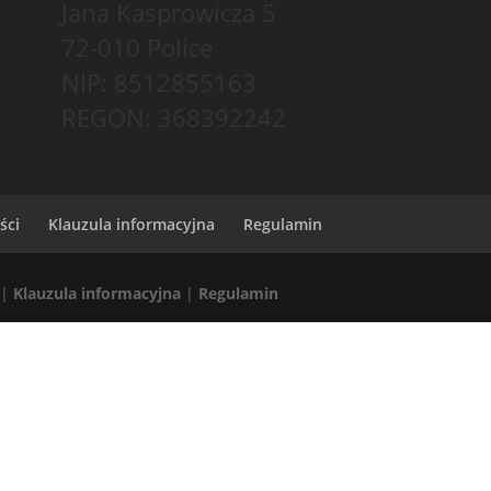
Jana Kasprowicza 5
72-010 Police
NIP: 8512855163
REGON: 368392242
ści
Klauzula informacyjna
Regulamin
|
Klauzula informacyjna
|
Regulamin